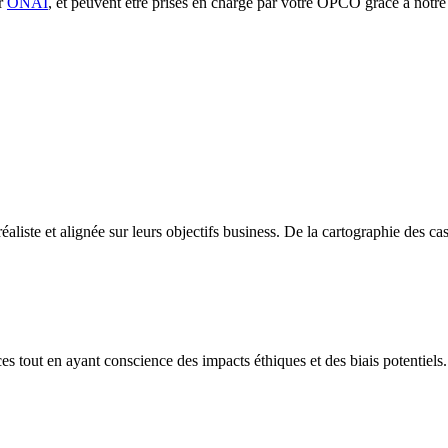
ur
ONAI
, et peuvent être prises en charge par votre OPCO grâce à notre
éaliste et alignée sur leurs objectifs business. De la cartographie des cas
 tout en ayant conscience des impacts éthiques et des biais potentiels. D