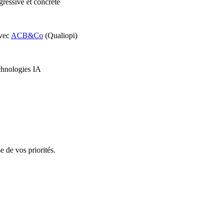
ressive et concrète
avec
ACB&Co
(Qualiopi)
echnologies IA
e de vos priorités.