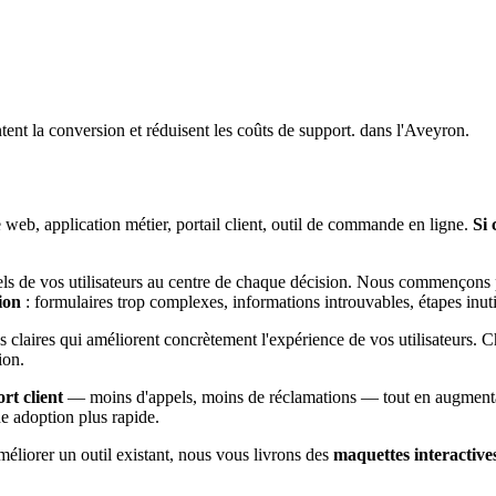
tent la conversion et réduisent les coûts de support. dans l'Aveyron.
 web, application métier, portail client, outil de commande en ligne.
Si 
éels de vos utilisateurs au centre de chaque décision. Nous commençons p
ion
: formulaires trop complexes, informations introuvables, étapes inuti
s claires qui améliorent concrètement l'expérience de vos utilisateurs. 
ion.
rt client
— moins d'appels, moins de réclamations — tout en augmentant 
e adoption plus rapide.
éliorer un outil existant, nous vous livrons des
maquettes interactive