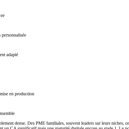
vre
n personnalisée
ent adapté
 mise en production
'ensemble
blement dense. Des PME familiales, souvent leaders sur leurs niches, ont 
nt un CA significatif mais une maturité digitale encore au stade 1. Le p