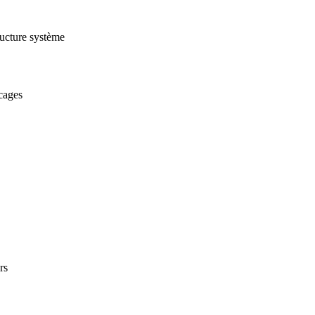
ructure système
cages
rs