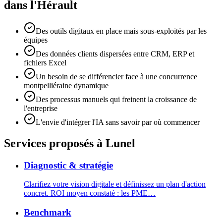
dans l'Hérault
Des outils digitaux en place mais sous-exploités par les
équipes
Des données clients dispersées entre CRM, ERP et
fichiers Excel
Un besoin de se différencier face à une concurrence
montpelliéraine dynamique
Des processus manuels qui freinent la croissance de
l'entreprise
L'envie d'intégrer l'IA sans savoir par où commencer
Services proposés
à Lunel
Diagnostic & stratégie
Clarifiez votre vision digitale et définissez un plan d'action
concret. ROI moyen constaté : les PME
…
Benchmark