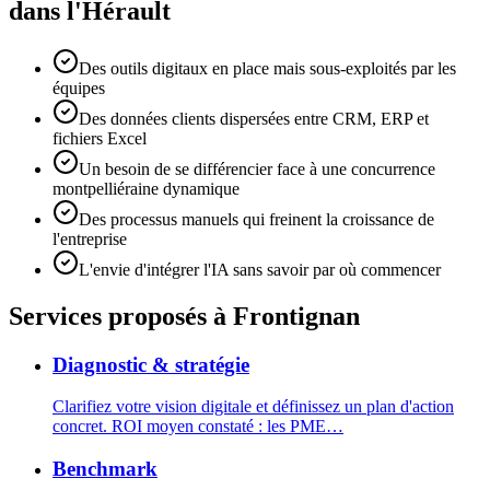
dans l'Hérault
Des outils digitaux en place mais sous-exploités par les
équipes
Des données clients dispersées entre CRM, ERP et
fichiers Excel
Un besoin de se différencier face à une concurrence
montpelliéraine dynamique
Des processus manuels qui freinent la croissance de
l'entreprise
L'envie d'intégrer l'IA sans savoir par où commencer
Services proposés
à Frontignan
Diagnostic & stratégie
Clarifiez votre vision digitale et définissez un plan d'action
concret. ROI moyen constaté : les PME
…
Benchmark